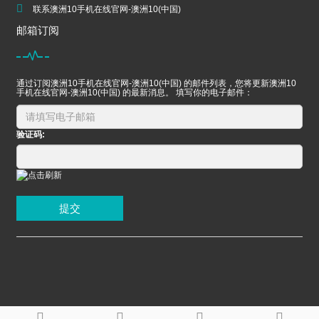
联系澳洲10手机在线官网-澳洲10(中国)
邮箱订阅
通过订阅澳洲10手机在线官网-澳洲10(中国) 的邮件列表，您将更新澳洲10
手机在线官网-澳洲10(中国) 的最新消息。 填写你的电子邮件：
验证码:
提交