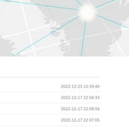
2022-12-23 10:39:46
2022-12-17 22:08:33
2022-12-17 22:08:04
2022-12-17 22:07:05