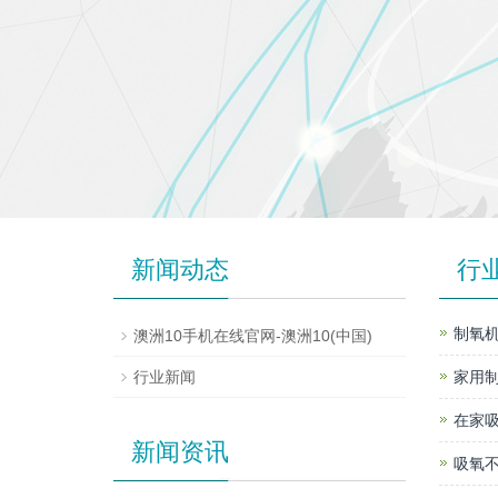
新闻动态
行
制氧机
澳洲10手机在线官网-澳洲10(中国)
行业新闻
家用
在家
新闻资讯
吸氧不