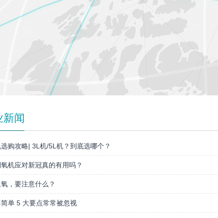
业新闻
选购攻略| 3L机/5L机？到底选哪个？
制氧机应对新冠真的有用吗？
吸氧，要注意什么？
简单 5 大要点常常被忽视