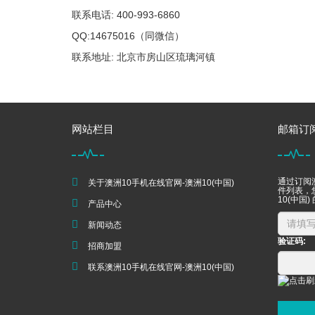
联系电话: 400-993-6860
QQ:14675016（同微信）
联系地址: 北京市房山区琉璃河镇
网站栏目
邮箱订
通过订阅澳
关于澳洲10手机在线官网-澳洲10(中国)
件列表，
10(中国
产品中心
新闻动态
验证码:
招商加盟
联系澳洲10手机在线官网-澳洲10(中国)