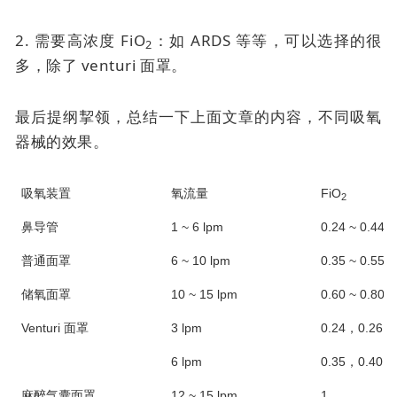
2. 需要高浓度 FiO
：如 ARDS 等等，可以选择的很
2
多，除了
venturi 面罩
。
最后提纲挈领，总结一下上面文章的内容，不同吸氧
器械的效果。
吸氧装置
氧流量
FiO
2
鼻导管
1 ~ 6 lpm
0.24 ~ 0.44*
普通面罩
6 ~ 10 lpm
0.35 ~ 0.55*
储氧面罩
10 ~ 15 lpm
0.60 ~ 0.80*
Venturi 面罩
3 lpm
0.24，0.26，0
6 lpm
0.35，0.40，0
麻醉气囊面罩
12 ~ 15 lpm
1