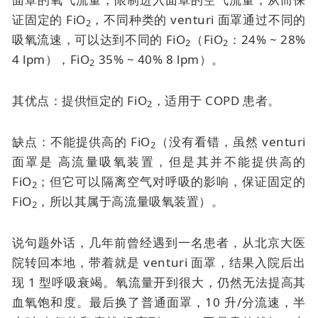
证固定的 FiO
，不同种类的 venturi 面罩通过不同的
2
吸氧流速，可以达到不同的 FiO
（FiO
：24% ~ 28%
2
2
4 lpm），FiO
35% ~ 40% 8 lpm）。
2
其优点：提供恒定的 FiO
，适用于 COPD 患者。
2
缺点：不能提供高的 FiO
（没有看错，虽然
venturi
2
面罩是
高流量吸氧装置，但是其并不能提供高的
FiO
；但它可以隔离空气对呼吸的影响，保证固定的
2
FiO
，所以其属于高流量吸氧装置）。
2
说句题外话，几年前曾经遇到一名患者，从北京大医
院转回本地，带着就是
venturi 面罩
，结果入院后出
现 1 型呼吸衰竭。氧流量开到很大，仍然无法提高其
血氧饱和度。最后换了普通面罩，10 升/分流速，半