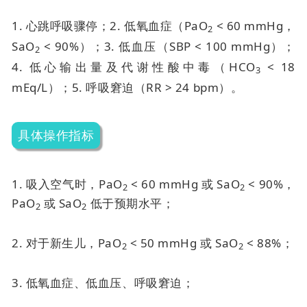
1. 心跳呼吸骤停；
2. 低氧血症（PaO
< 60 mmHg，
2
SaO
< 90%）；
3. 低血压（SBP < 100 mmHg）；
2
4. 低心输出量及代谢性酸中毒（HCO
< 18
3
mEq/L）；
5. 呼吸窘迫（RR > 24 bpm）。
具体操作指标
1. 吸入空气时，PaO
< 60 mmHg 或 SaO
< 90%，
2
2
PaO
或 SaO
低于预期水平；
2
2
2. 对于新生儿，PaO
< 50 mmHg 或 SaO
< 88%；
2
2
3. 低氧血症、低血压、呼吸窘迫；