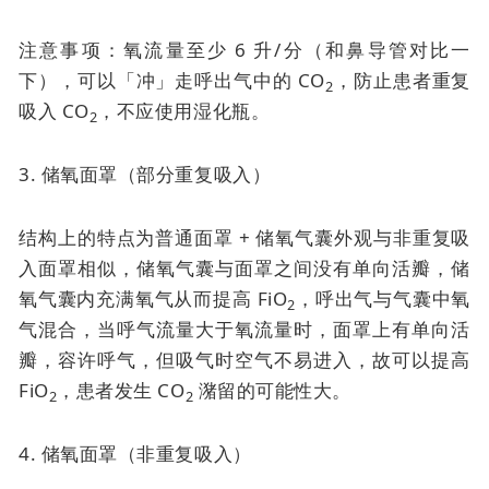
注意事项：氧流量至少 6 升/分（和鼻导管对比一
下），可以「冲」走呼出气中的 CO
，防止患者重复
2
吸入 CO
，不应使用湿化瓶。
2
3. 储氧面罩（部分重复吸入）
结构上的特点为普通面罩 + 储氧气囊外观与非重复吸
入面罩相似，储氧气囊与面罩之间没有单向活瓣，储
氧气囊内充满氧气从而提高 FiO
，呼出气与气囊中氧
2
气混合，当呼气流量大于氧流量时，面罩上有单向活
瓣，容许呼气，但吸气时空气不易进入，故可以提高
FiO
，患者发生 CO
潴留的可能性大。
2
2
4. 储氧面罩（非重复吸入）