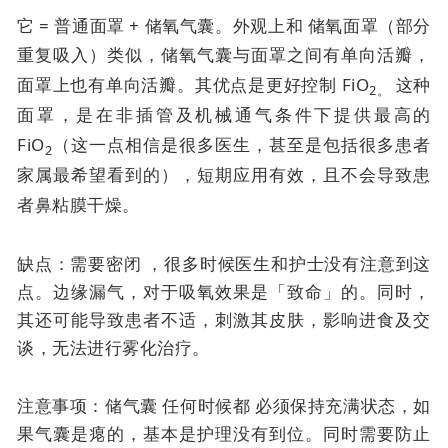
它 = 普通面罩 + 储氧气囊。外观上和
储氧面罩（部分
重复吸入）类似，
储氧气囊与面罩之间有单向活瓣，
面罩上也有单向活瓣。其优点是
更好控制 FiO
这种
2。
面罩，是在非插管及机械通气条件下提供最高的
FiO
（这一点相信是很多医生，甚至是包括很多患者
2
家属最希望看到的），短期应用有效，且不会导致患
者鼻粘膜干燥。
缺点：需要密闭 ，很多时候医生和护士没有注意到这
点。边缘漏气，对于吸氧效果是「致命」的。同时，
其还可能导致患者不适，刺激其皮肤，影响进食及交
谈，无法进行雾化治疗。
注意事项：储气囊
任何时候都
必须保持充满状态，如
果气囊是瘪的，基本是护理没有到位。同时需要防止